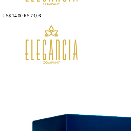
US$ 14.00
R$ 73,08