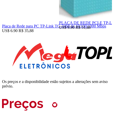
PLACA DE REDE PCI-E TP-L
Placa de Rede para PC TP-Link TG-3468 de 10/100/1000 Mbps
US$ 9.90
R$ 51,48
US$ 6.90
R$ 35,88
Os preços e a disponibilidade estão sujeitos a alterações sem aviso
prévio.