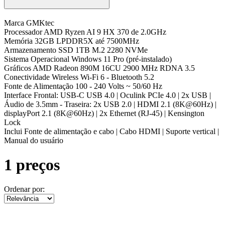
Marca
GMKtec
Processador
AMD Ryzen AI 9 HX 370 de 2.0GHz
Memória
32GB LPDDR5X até 7500MHz
Armazenamento
SSD 1TB M.2 2280 NVMe
Sistema Operacional
Windows 11 Pro (pré-instalado)
Gráficos
AMD Radeon 890M 16CU 2900 MHz RDNA 3.5
Conectividade Wireless
Wi-Fi 6 - Bluetooth 5.2
Fonte de Alimentação
100 - 240 Volts ~ 50/60 Hz
Interface
Frontal: USB-C USB 4.0 | Oculink PCIe 4.0 | 2x USB |
Áudio de 3.5mm - Traseira: 2x USB 2.0 | HDMI 2.1 (8K@60Hz) |
displayPort 2.1 (8K@60Hz) | 2x Ethernet (RJ-45) | Kensington
Lock
Inclui
Fonte de alimentação e cabo | Cabo HDMI | Suporte vertical |
Manual do usuário
1 preços
Ordenar por: