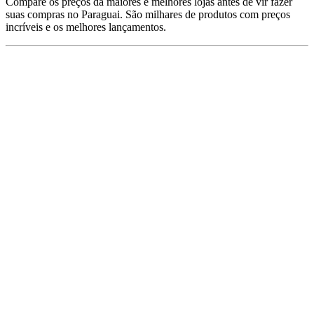
Compare os preços da maiores e melhores lojas antes de vir fazer
suas compras no Paraguai. São milhares de produtos com preços
incríveis e os melhores lançamentos.