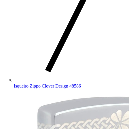
Isqueiro Zippo Clover Design 48586