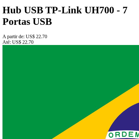
Hub USB TP-Link UH700 - 7
Portas USB
A partir de:
US$ 22.70
Até:
US$ 22.70