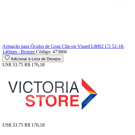
Armação para Óculos de Grau Clip-on Visard L8002 C5 52-18-
140mm - Bronze
Código: 473866
Adicionar à Lista de Desejos
US$ 33.75
R$ 176,18
US$ 33.75
R$ 176,18